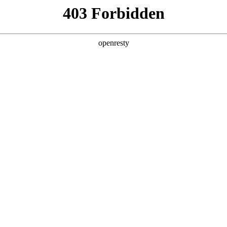
牌天地
全新一代 瑞虎9
瑞虎9X