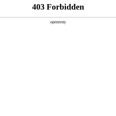
牌天地
经销商查询
全新一代 瑞虎9
瑞虎9X