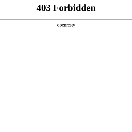
牌天地
经销商查询
全新一代 瑞虎9
瑞虎9X